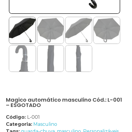
Magico automático masculino Cód.: L-001
– ESGOTADO
Código:
L-001
Categoria:
Masculino
Tags:
guarda-chuva
,
masculino
,
Personalizáveis
,