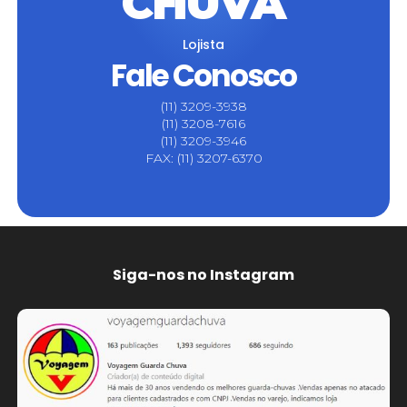
CHUVA
Lojista
Fale Conosco
(11) 3209-3938
(11) 3208-7616
(11) 3209-3946
FAX: (11) 3207-6370
Siga-nos no Instagram