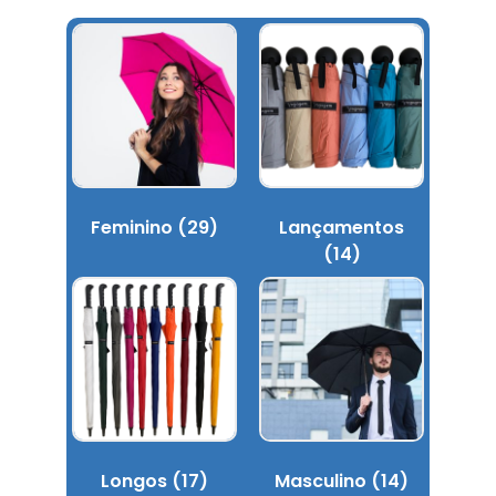
Feminino
(29)
Lançamentos
(14)
Longos
(17)
Masculino
(14)