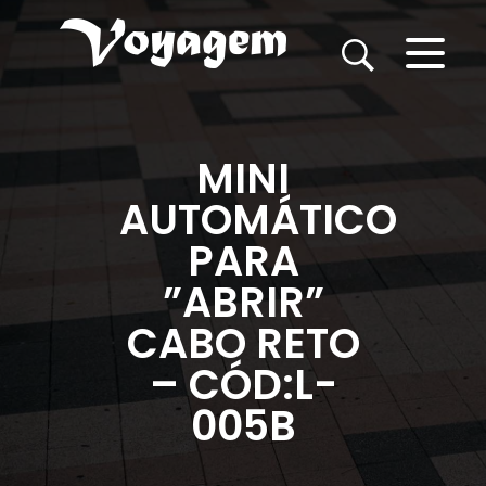
MINI
AUTOMÁTICO
PARA
”ABRIR”
CABO RETO
– CÓD:L-
005B