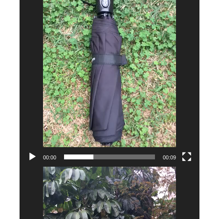
00:00
00:09
Tocador
de
vídeo