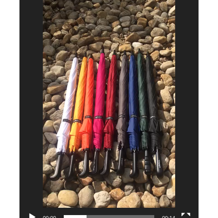
de
vídeo
00:00
00:14