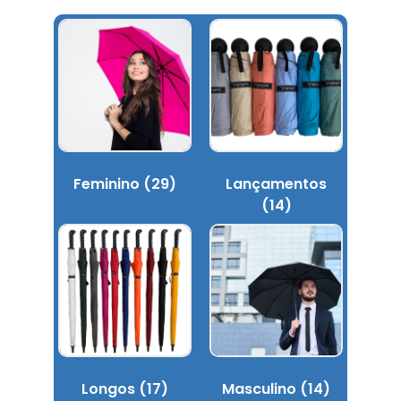
Feminino
(29)
Lançamentos
(14)
Longos
(17)
Masculino
(14)