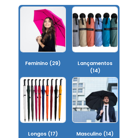
Feminino
(29)
Lançamentos
(14)
Longos
(17)
Masculino
(14)