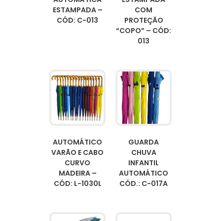
ESTAMPADA –
COM
CÓD: C-013
PROTEÇÃO
“COPO” – CÓD:
013
AUTOMÁTICO
GUARDA
VARÃO E CABO
CHUVA
CURVO
INFANTIL
MADEIRA –
AUTOMÁTICO
CÓD: L-1030L
CÓD.: C-017A