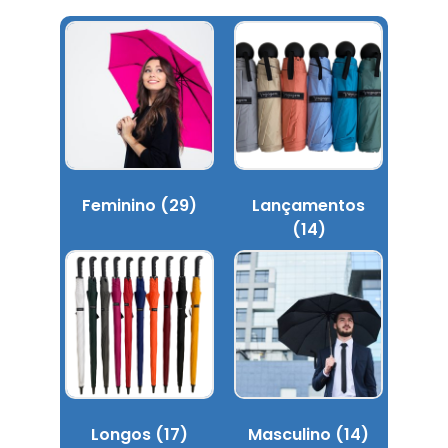
Feminino
(29)
Lançamentos
(14)
Longos
(17)
Masculino
(14)