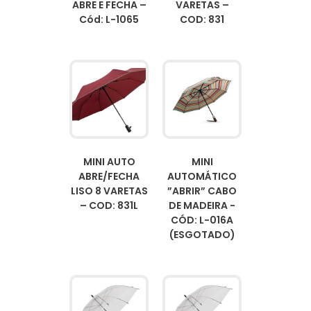
ABRE E FECHA –
VARETAS –
Cód: L-1065
COD: 831
MINI AUTO
MINI
ABRE/FECHA
AUTOMÁTICO
LISO 8 VARETAS
”ABRIR” CABO
– COD: 831L
DE MADEIRA -
CÓD: L-016A
(ESGOTADO)